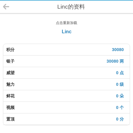
Linc的资料
点击重新加载
Linc
积分
30080
银子
30080 两
威望
0 点
魅力
0 级
鲜花
0 朵
视频
0 个
置顶
0 分