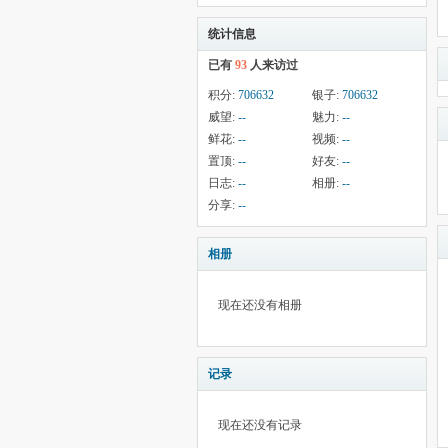
统计信息
已有
93
人来访过
积分:
706632
银子:
706632
威望:
--
魅力:
--
鲜花:
--
视频:
--
置顶:
--
好友:
--
日志:
--
相册:
--
分享:
--
相册
现在还没有相册
记录
现在还没有记录