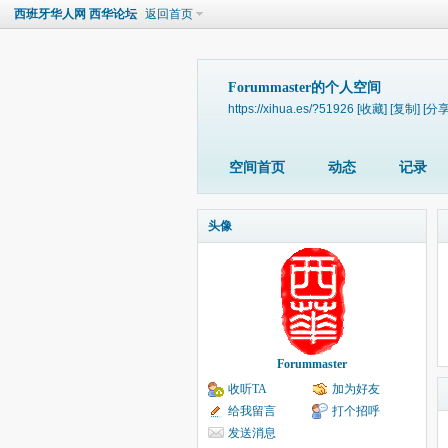
西班牙华人网 西华论坛
返回首页
Forummaster的个人空间
https://xihua.es/?51926
[收藏]
[复制]
[分享
空间首页
动态
记录
头像
Forummaster
收听TA
加为好友
给我留言
打个招呼
发送消息