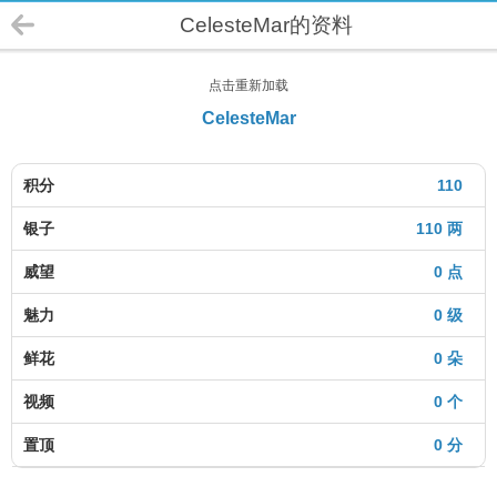
CelesteMar的资料
点击重新加载
CelesteMar
积分
110
银子
110 两
威望
0 点
魅力
0 级
鲜花
0 朵
视频
0 个
置顶
0 分