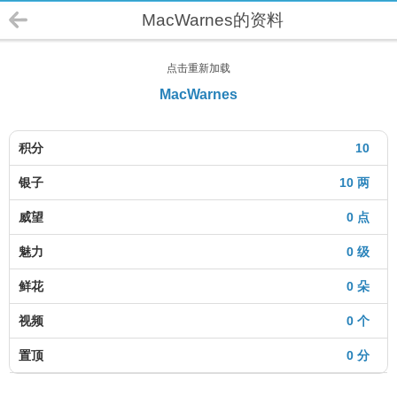
MacWarnes的资料
点击重新加载
MacWarnes
积分
10
银子
10 两
威望
0 点
魅力
0 级
鲜花
0 朵
视频
0 个
置顶
0 分