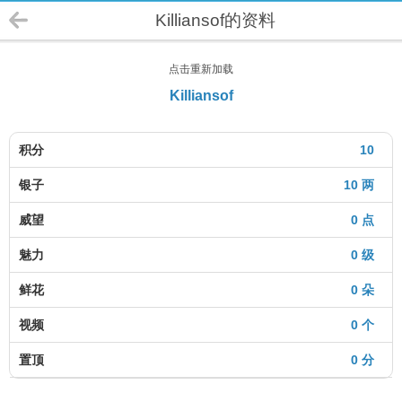
Killiansof的资料
点击重新加载
Killiansof
积分
10
银子
10 两
威望
0 点
魅力
0 级
鲜花
0 朵
视频
0 个
置顶
0 分