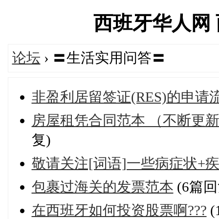
西班牙华人网 西华
论坛
› 〓生活实用问答〓
非盈利居留签证(RES)​的申
房屋租凭合同范本 （不断更
复)
敬请关注[词语]一些病症状+疾
包裹过海关的发票范本
(6篇回
在西班牙如何投资股票啊???
(