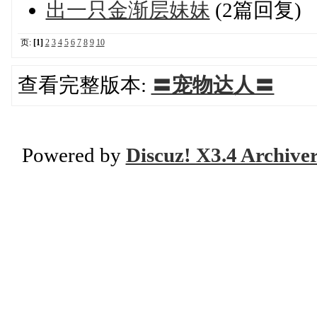
出一只金渐层妹妹
(2篇回复)
页:
[1]
2
3
4
5
6
7
8
9
10
查看完整版本:
〓宠物达人〓
Powered by
Discuz! X3.4 Archive