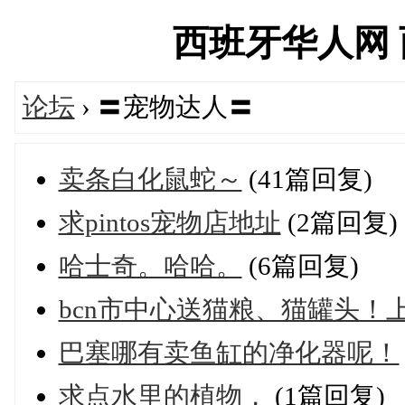
西班牙华人网 西华
论坛
› 〓宠物达人〓
卖条白化鼠蛇～
(41篇回复)
求pintos宠物店地址
(2篇回复)
哈士奇。哈哈。
(6篇回复)
bcn市中心送猫粮、猫罐头！
巴塞哪有卖鱼缸的净化器呢！
求点水里的植物，
(1篇回复)