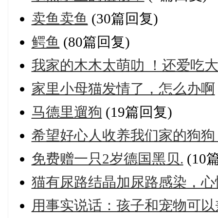
卖鱼卖鱼
(30篇回复)
鳄鱼
(80篇回复)
我家的木木太萌叻 ！还爱吃
家里小母猫发情了，怎么办啊
马德里遛狗
(19篇回复)
希望好心人收养我们家的狗狗
免费赠一只2岁德国黑贝.
(10
猫有尿路结晶加尿路感染，心
用事实说话：孩子和宠物可以兼