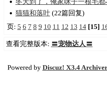
冬天到了，俺家咪子一根毛都
猫猫和落叶
(22篇回复)
页:
5
6
7
8
9
10
11
12
13
14
[15]
1
查看完整版本:
〓宠物达人〓
Powered by
Discuz! X3.4 Archive