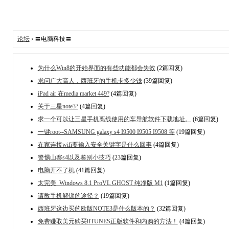
论坛
› 〓电脑科技〓
为什么Win8的开始界面的有些功能都会失效
(2篇回复)
求问广大高人，西班牙的手机卡多少钱
(39篇回复)
iPad air 在media market 449?
(4篇回复)
关于三星note3?
(4篇回复)
求一个可以让三星手机离线使用的车导航软件下载地址。
(6篇回复)
一键root--SAMSUNG galaxy s4 I9500 I9505 I9508 等
(19篇回复)
在家连接wifi要输入安全关键字是什么回事
(4篇回复)
警惕山寨s4以及鉴别小技巧
(23篇回复)
电脑开不了机
(41篇回复)
太完美_Windows 8.1 ProVL GHOST 纯净版 M1
(1篇回复)
请教手机解锁的途径？
(19篇回复)
西班牙这边买的欧版NOTE3是什么版本的？
(32篇回复)
免费赚取美元购买iITUNES正版软件和内购的方法！
(4篇回复)