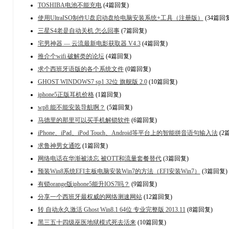
TOSHIBA电池不能充电
(4篇回复)
使用UltraISO制作U盘启动盘给电脑安装系统+工具（注册版）
(34篇回
三星S4老是自动关机 怎么回事
(7篇回复)
宅男神器 — 云流最新电影获取器 V4.3
(4篇回复)
推介个wifi 破解类的论坛
(4篇回复)
求个西班牙语版的各个系统文件
(0篇回复)
GHOST WINDOWS7 sp1 32位 旗舰版 2.0
(10篇回复)
iphone5正版耳机价格
(1篇回复)
wp8 能不能安装导航啊？
(5篇回复)
马德里的那里可以买手机解锁软件
(6篇回复)
iPhone、iPad、iPod Touch、Android等平台上的智能拼音语句输入法
(2
求鲁神男女通吃
(1篇回复)
网络电话在华渐被淡忘 被OTT和流量套餐替代
(3篇回复)
预装Win8系统EFI主板电脑安装Win7的方法（EFI安装Win7）
(3篇回复)
有锁orange版iphone5能升IOS7吗？
(9篇回复)
分享一个西班牙最权威的网络测速网站
(12篇回复)
转 自动永久激活 Ghost Win8.1 64位 专业完整版 2013.11
(8篇回复)
黑三五十四级巫医地狱模式死去活来
(10篇回复)