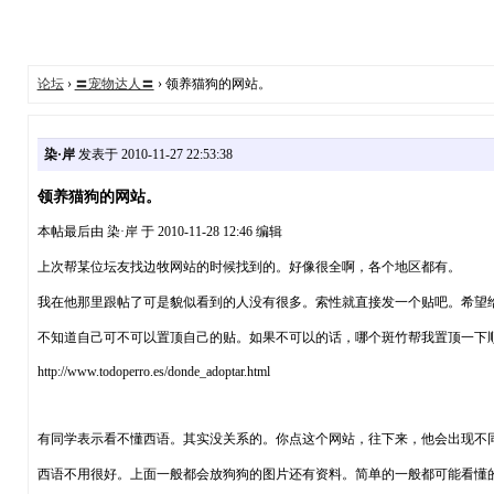
论坛
›
〓宠物达人〓
› 领养猫狗的网站。
染·岸
发表于 2010-11-27 22:53:38
领养猫狗的网站。
本帖最后由 染·岸 于 2010-11-28 12:46 编辑
上次帮某位坛友找边牧网站的时候找到的。好像很全啊，各个地区都有。
我在他那里跟帖了可是貌似看到的人没有很多。索性就直接发一个贴吧。希望
不知道自己可不可以置顶自己的贴。如果不可以的话，哪个斑竹帮我置顶一下
http://www.todoperro.es/donde_adoptar.html
有同学表示看不懂西语。其实没关系的。你点这个网站，往下来，他会出现不同地区
西语不用很好。上面一般都会放狗狗的图片还有资料。简单的一般都可能看懂