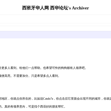
西班牙华人网 西华论坛's Archiver
给更多人看到。给他们一点帮助。也希望可怜的狗狗都有人领养吧。
顺便高亮。不需要加分。只是希望多点人看到。
，你就点你所在的，比如说Catalu?a，你点击后它里面会出现不同的城市，你就选
的。真的有领养意向，可是找个西语好的朋友帮忙。