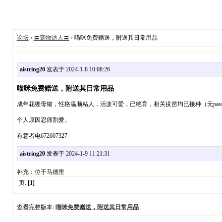
论坛
›
〓宠物达人〓
› 喵咪免费赠送，附送其日常用品
aistring20
发表于 2024-1-8 10:08:26
喵咪免费赠送，附送其日常用品
成年花狸母猫，性格温顺粘人，活泼可爱，已绝育，相关疫苗均已接种（无passp
个人原因忍痛割爱。
有意者电672607327
aistring20
发表于 2024-1-9 11:21:31
补充：位于马德里
页:
[1]
查看完整版本:
喵咪免费赠送，附送其日常用品