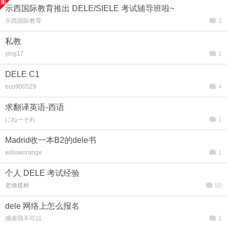
示西国际教育推出 DELE/SIELE 考试辅导班啦~
示西国际教育
1
私教
ying17
1
DELE C1
eco900529
4
求翻译英语-西语
にね一それ
1
Madrid收一本B2的dele书
willoworange
1
个人 DELE 考试经验
老橄榄树
50
dele 网络上怎么报名
感谢我不可以
1