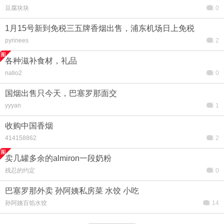
豆腐块块
0
1月15号新到免税三五牌香烟出售，浦东机场日上免税
pyrinees
2
各种滋补食材，礼品
natio2
0
国烟出售只今天，巴塞罗那面交
yyyan
1
收购中国香烟
414158862
2
卖几罐多余的almiron一段奶粉
残忍的约定
0
巴塞罗那外卖 孙阿姨私房菜 水饺 小吃
孙阿姨百馅水饺
14