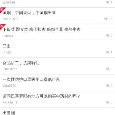
国烟小铺
1
国烟，中国香烟，中国烟出售
ducun1516
15
下饭菜 即食类 梅干扣肉 腊肉合蒸 孜然牛肉
noprisa
0
已出
Soy兜
1
食品店二手货架转让
Limalimon
0
一次性防护口罩医用口罩低价甩
Vera0550
0
请问巴塞罗那有地方可以购买中药材的吗？
evita.hami
8
出售烟