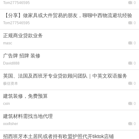
Tom277546595
0
【分享】做家具或大件贸易的朋友，聊聊中西物流避坑经验
Tom277546595
0
正规商业贷款业务
masc
0
广告牌 招牌 装修
David888
0
英国、法国及西班牙专业贷款顾问团队｜中英文双语服务
极信资本
0
建筑装修，免费预算
cxin
0
建筑材料需找当地代理
xxxfisher
0
招西班牙本土居民或者持有欧盟护照代开tiktok店铺