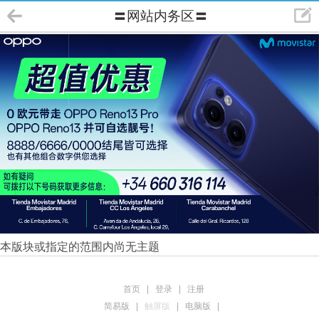
〓网站内务区〓
本版块或指定的范围内尚无主题
首页
|
登录
|
注册
简易版
|
触屏版
|
电脑版
|