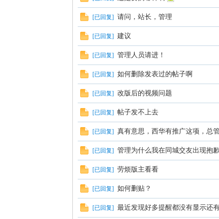
请问，站长，管理
[
已回复
]
建议
[
已回复
]
管理人员请进！
[
已回复
]
西
如何删除发表过的帖子啊
[
已回复
]
改版后的视频问题
[
已回复
]
帖子发不上去
[
已回复
]
真有意思，西华有推广这项，总
[
已回复
]
管理为什么我在同城交友出现抱歉 
[
已回复
]
华
劳烦版主看看
[
已回复
]
如何删贴？
[
已回复
]
最近发现好多提醒都没有显示还
[
已回复
]