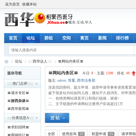
设为首页
收藏本站
首页
论坛
群组
空间
黄页
新闻
排行榜
论坛
:::::西华达人:::::
〓网站内务区〓
〓网站内务区〓
版块导航
今日:
0
|
主题:
1200
|
排名:
40
版主:
salvor
,
答案
,
西华法务部
::::::热门点评::::::
西
»
›
涉及找回密码、版主申请、勋章申请等事务请查看置顶
›
〓灌水专区〓
鉴于很多站办站如同儿戏，建站不久就消失。对申请西
一、色情类网站请莫开口和我们链接，谢谢~
〓
旅西杂谈
〓
二、文字链接的申请网站注册用户应该超过1万
〓西华新闻〓
:::::分类信息A:::::
〓求职招聘〓
全部
使用咨询
15
联盟申请
15
请求帮
〓商铺转让〓