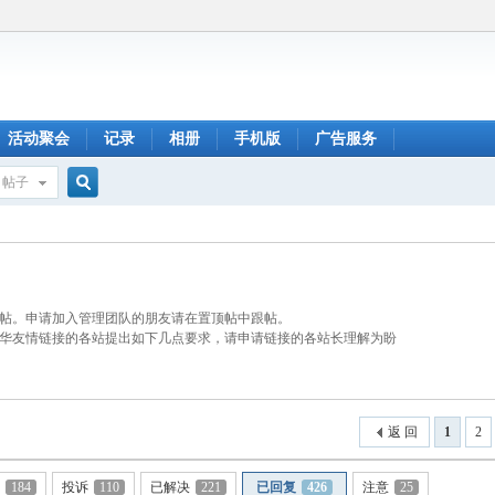
活动聚会
记录
相册
手机版
广告服务
帖子
搜
索
帖。申请加入管理团队的朋友请在置顶帖中跟帖。
华友情链接的各站提出如下几点要求，请申请链接的各站长理解为盼
返 回
1
2
助
184
投诉
110
已解决
221
已回复
426
注意
25