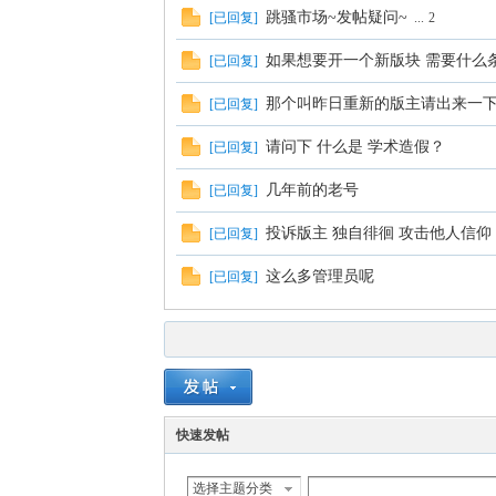
跳骚市场~发帖疑问~
[
已回复
]
...
2
如果想要开一个新版块 需要什么
[
已回复
]
那个叫昨日重新的版主请出来一
[
已回复
]
论
请问下 什么是 学术造假？
[
已回复
]
几年前的老号
[
已回复
]
投诉版主 独自徘徊 攻击他人信仰
[
已回复
]
这么多管理员呢
[
已回复
]
坛
快速发帖
选择主题分类