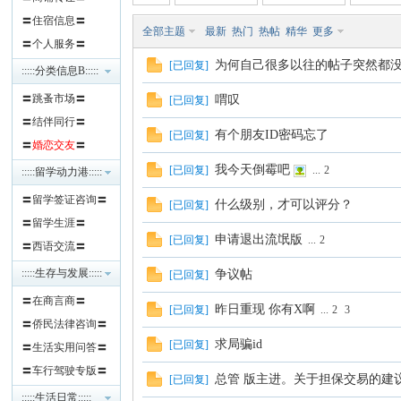
〓住宿信息〓
全部主题
最新
热门
热帖
精华
更多
班
〓个人服务〓
为何自己很多以往的帖子突然都
[
已回复
]
:::::分类信息B:::::
〓跳蚤市场〓
喟叹
[
已回复
]
〓结伴同行〓
有个朋友ID密码忘了
[
已回复
]
〓
婚恋交友
〓
我今天倒霉吧
[
已回复
]
...
2
:::::留学动力港:::::
〓留学签证咨询〓
什么级别，才可以评分？
[
已回复
]
牙
〓留学生涯〓
申请退出流氓版
[
已回复
]
...
2
〓西语交流〓
:::::生存与发展:::::
争议帖
[
已回复
]
〓在商言商〓
昨日重现 你有X啊
[
已回复
]
...
2
3
〓侨民法律咨询〓
求局骗id
[
已回复
]
〓生活实用问答〓
〓车行驾驶专版〓
总管 版主进。关于担保交易的建
[
已回复
]
华
:::::生活日常:::::