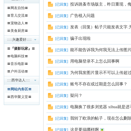
投诉跳蚤市场版主，昨日重现，
[
已回复
]
〓网友自拍〓
〓育儿交流〓
广告植入问题
[
已回复
]
〓宠物达人〓
发表（回复）帖子只能发表文字.无法
[
已回复
]
〓美食厨房〓
骗子出现啦
[
已回复
]
::::::兴趣爱好::::::
〓
『摄影玩家』
〓
能不能告诉我为何我无法上传图片
[
已回复
]
人
〓电脑科技〓
用电脑登录不上怎么回事啊
[
已回复
]
〓音乐电影〓
〓户外活动〓
为何我发图片显示不可以上传超过
[
已回复
]
:::::西华达人:::::
账号不存在或过期是怎么回事？
[
已回复
]
〓网站内务区〓
疑问？
[
已回复
]
〓西华聚义堂〓
电脑换了很多浏览器 xihua就是
[
已回复
]
网
我转了欧浪的帖子，现在怎么删
[
已回复
]
这是要搞哪样啊
[
已回复
]