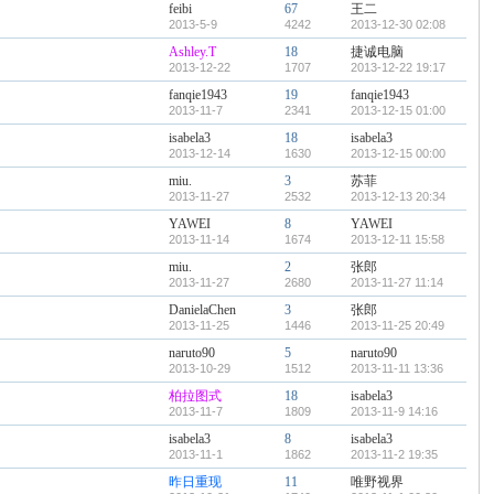
feibi
67
王二
2013-5-9
4242
2013-12-30 02:08
Ashley.T
18
捷诚电脑
2013-12-22
1707
2013-12-22 19:17
fanqie1943
19
fanqie1943
2013-11-7
2341
2013-12-15 01:00
isabela3
18
isabela3
2013-12-14
1630
2013-12-15 00:00
miu.
3
苏菲
2013-11-27
2532
2013-12-13 20:34
YAWEI
8
YAWEI
2013-11-14
1674
2013-12-11 15:58
miu.
2
张郎
2013-11-27
2680
2013-11-27 11:14
DanielaChen
3
张郎
2013-11-25
1446
2013-11-25 20:49
naruto90
5
naruto90
2013-10-29
1512
2013-11-11 13:36
柏拉图式
18
isabela3
2013-11-7
1809
2013-11-9 14:16
isabela3
8
isabela3
2013-11-1
1862
2013-11-2 19:35
昨日重现
11
唯野视界