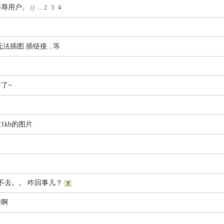
侮辱用户。
...
2
3
4
插图.插链接...等
了~
1kb的图片
进不去。。 咋回事儿？
除啊