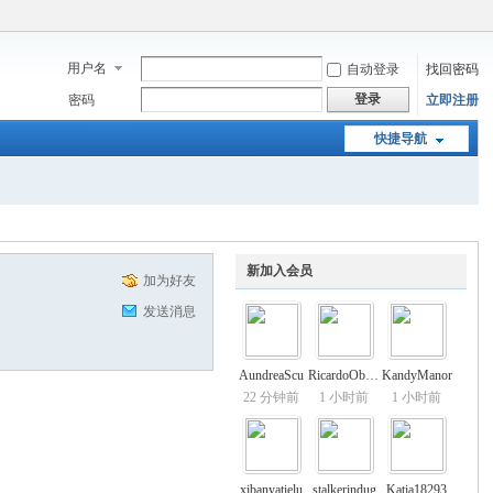
用户名
自动登录
找回密码
登录
密码
立即注册
快捷导航
新加入会员
加为好友
发送消息
AundreaScu
RicardoObevy
KandyManor
22 分钟前
1 小时前
1 小时前
xibanyatielu
stalkerindug
Katia18293