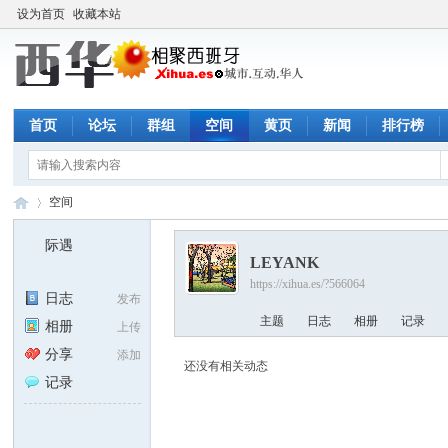
设为首页
收藏本站
首页
论坛
群组
空间
黄页
新闻
排行榜
空间
际遇
LEYANK
https://xihua.es/?566064
西
›
日志
发布
主题
日志
相册
记录
相册
上传
分享
添加
还没有相关动态
记录