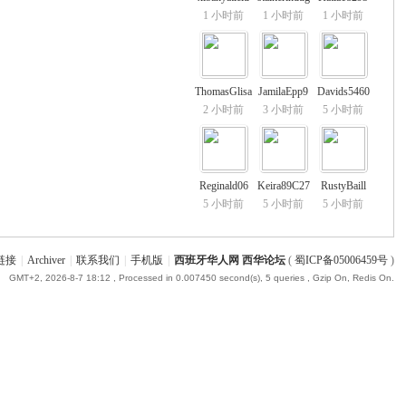
1 小时前
1 小时前
1 小时前
ThomasGlisa
JamilaEpp9
Davids5460
2 小时前
3 小时前
5 小时前
Reginald06
Keira89C27
RustyBaill
5 小时前
5 小时前
5 小时前
链接
|
Archiver
|
联系我们
|
手机版
|
西班牙华人网 西华论坛
(
蜀ICP备05006459号
)
GMT+2, 2026-8-7 18:12
, Processed in 0.007450 second(s), 5 queries , Gzip On, Redis On.