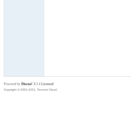
班
牙
Powered by
Discuz!
X3.4
Licensed
Copyright © 2001-2021, Tencent Cloud.
华