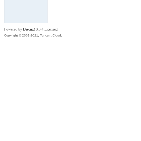
班
Powered by
Discuz!
X3.4
Licensed
Copyright © 2001-2021, Tencent Cloud.
牙
华