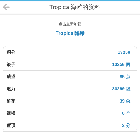
Tropical海滩的资料
点击重新加载
Tropical海滩
积分
13256
银子
13256 两
威望
85 点
魅力
30299 级
鲜花
39 朵
视频
0 个
置顶
2 分