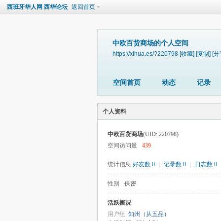
西班牙华人网 西华论坛
返回首页
中欧百货商场的个人空间
https://xihua.es/?220798
[收藏]
[复制]
[分
空间首页
动态
记录
个人资料
中欧百货商场
(UID: 220798)
空间访问量
439
统计信息
好友数 0
|
记录数 0
|
日志数 0
性别
保密
活跃概况
用户组
知州（从五品）