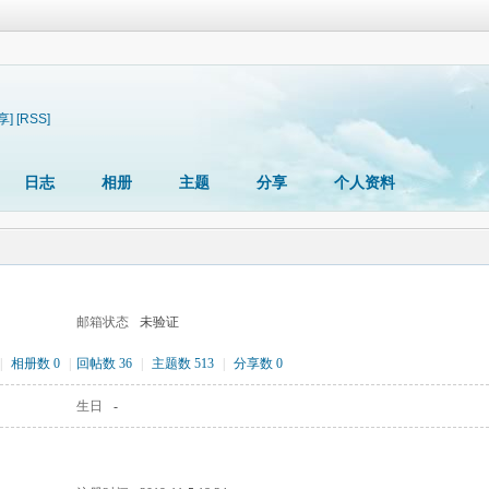
享]
[RSS]
日志
相册
主题
分享
个人资料
邮箱状态
未验证
|
相册数 0
|
回帖数 36
|
主题数 513
|
分享数 0
生日
-