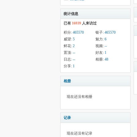
统计信息
已有
16939
人来访过
积分:
465570
银子:
465570
威望:
5
魅力:
6
鲜花:
2
视频:
--
置顶:
--
好友:
1
日志:
--
相册:
48
分享:
1
相册
现在还没有相册
记录
现在还没有记录