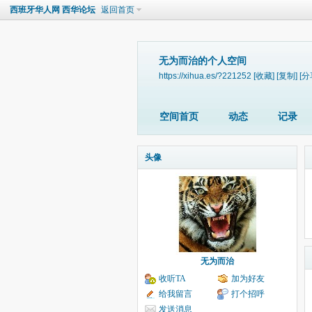
西班牙华人网 西华论坛
返回首页
无为而治的个人空间
https://xihua.es/?221252
[收藏]
[复制]
[分
空间首页
动态
记录
头像
无为而治
收听TA
加为好友
给我留言
打个招呼
发送消息