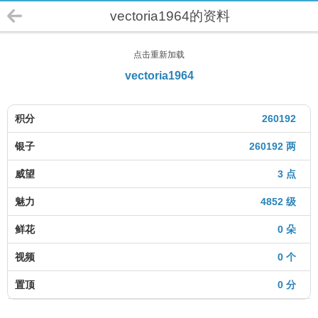
vectoria1964的资料
点击重新加载
vectoria1964
积分
260192
银子
260192 两
威望
3 点
魅力
4852 级
鲜花
0 朵
视频
0 个
置顶
0 分