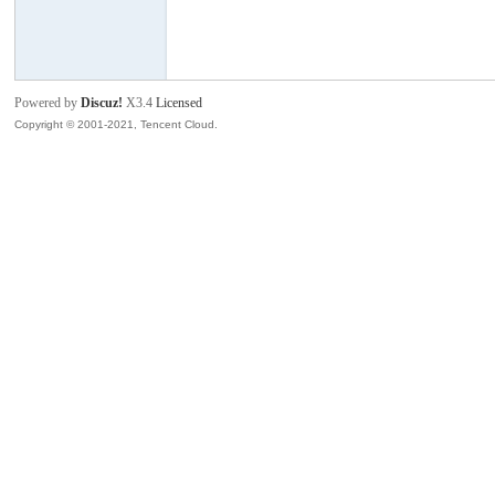
班
Powered by
Discuz!
X3.4
Licensed
Copyright © 2001-2021, Tencent Cloud.
牙
华