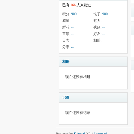
已有
166
人来访过
积分:
900
银子:
900
威望:
--
魅力:
--
鲜花:
--
视频:
--
置顶:
--
好友:
--
日志:
--
相册:
--
分享:
--
相册
现在还没有相册
记录
现在还没有记录