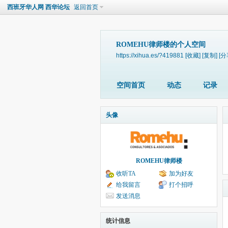
西班牙华人网 西华论坛
返回首页
ROMEHU律师楼的个人空间
https://xihua.es/?419881
[收藏]
[复制]
[分
空间首页
动态
记录
头像
ROMEHU律师楼
收听TA
加为好友
给我留言
打个招呼
发送消息
统计信息