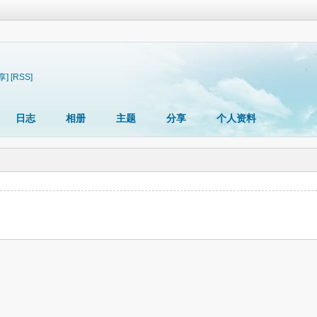
享]
[RSS]
日志
相册
主题
分享
个人资料