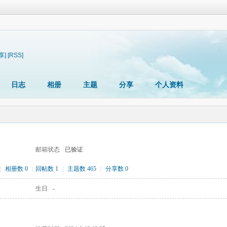
享]
[RSS]
日志
相册
主题
分享
个人资料
邮箱状态
已验证
|
相册数 0
|
回帖数 1
|
主题数 465
|
分享数 0
生日
-