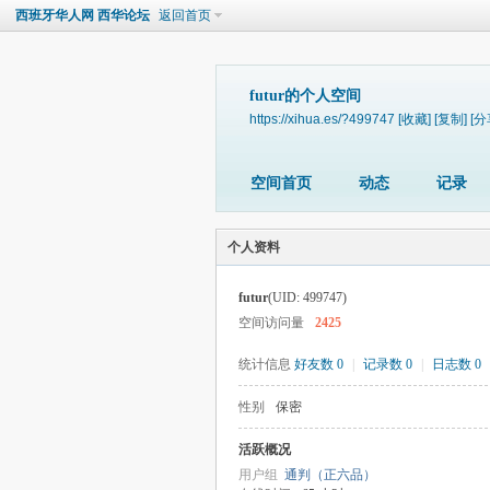
西班牙华人网 西华论坛
返回首页
futur的个人空间
https://xihua.es/?499747
[收藏]
[复制]
[分
空间首页
动态
记录
个人资料
futur
(UID: 499747)
空间访问量
2425
统计信息
好友数 0
|
记录数 0
|
日志数 0
性别
保密
活跃概况
用户组
通判（正六品）