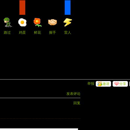
路过
鸡蛋
鲜花
握手
雷人
举报
邀请
分享
发表评论
回复