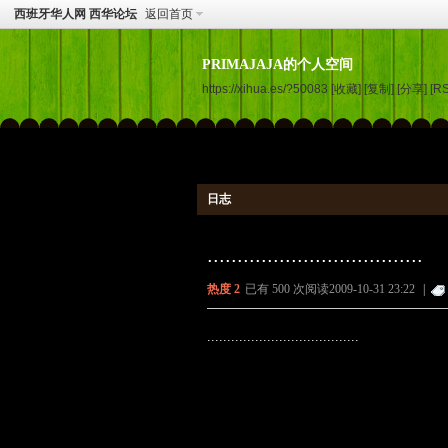
西班牙华人网 西华论坛
返回首页
PRIMAJAJA的个人空间
https://xihua.es/?50083
[收藏]
[复制]
[分享]
[R
日志
....................................
热度
2
已有 500 次阅读
2009-10-31 23:22
|
......................................