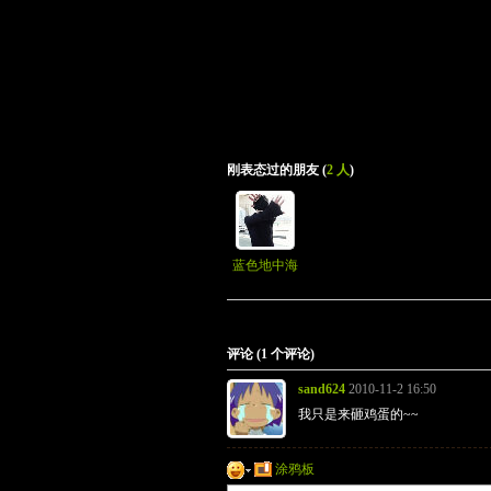
刚表态过的朋友 (
2 人
)
蓝色地中海
评论 (
1
个评论)
sand624
2010-11-2 16:50
我只是来砸鸡蛋的~~
涂鸦板