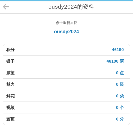
ousdy2024的资料
点击重新加载
ousdy2024
积分
46190
银子
46190 两
威望
0 点
魅力
0 级
鲜花
0 朵
视频
0 个
置顶
0 分