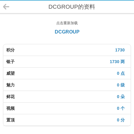
DCGROUP的资料
点击重新加载
DCGROUP
积分
1730
银子
1730 两
威望
0 点
魅力
0 级
鲜花
0 朵
视频
0 个
置顶
0 分