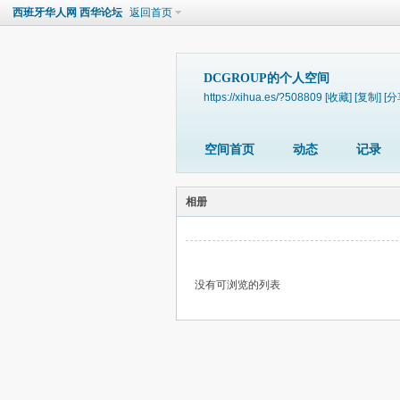
西班牙华人网 西华论坛
返回首页
DCGROUP的个人空间
https://xihua.es/?508809
[收藏]
[复制]
[分
空间首页
动态
记录
相册
没有可浏览的列表