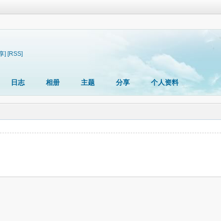
享]
[RSS]
日志
相册
主题
分享
个人资料