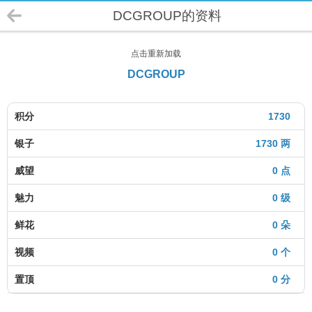
DCGROUP的资料
点击重新加载
DCGROUP
积分
1730
银子
1730 两
威望
0 点
魅力
0 级
鲜花
0 朵
视频
0 个
置顶
0 分