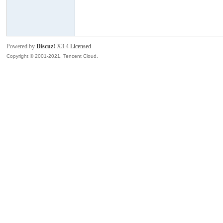
班
Powered by
Discuz!
X3.4
Licensed
Copyright © 2001-2021, Tencent Cloud.
牙
华