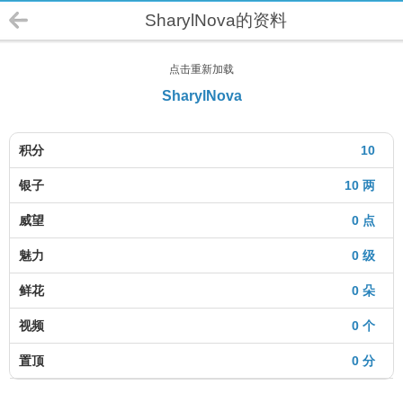
SharylNova的资料
点击重新加载
SharylNova
积分
10
银子
10 两
威望
0 点
魅力
0 级
鲜花
0 朵
视频
0 个
置顶
0 分