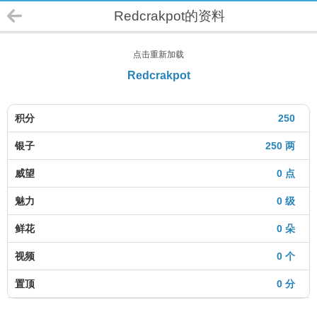
Redcrakpot的资料
点击重新加载
Redcrakpot
积分
250
银子
250 两
威望
0 点
魅力
0 级
鲜花
0 朵
视频
0 个
置顶
0 分