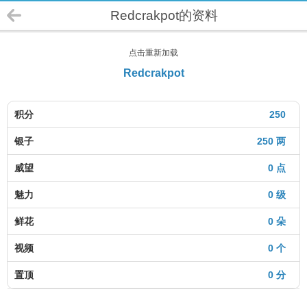
Redcrakpot的资料
点击重新加载
Redcrakpot
积分
250
银子
250 两
威望
0 点
魅力
0 级
鲜花
0 朵
视频
0 个
置顶
0 分