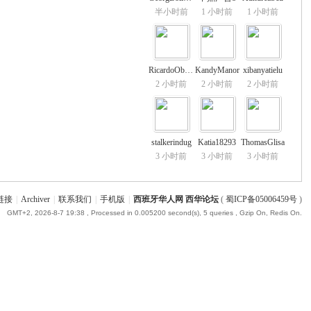
半小时前
1 小时前
1 小时前
RicardoObevy
KandyManor
xibanyatielu
2 小时前
2 小时前
2 小时前
stalkerindug
Katia18293
ThomasGlisa
3 小时前
3 小时前
3 小时前
链接
|
Archiver
|
联系我们
|
手机版
|
西班牙华人网 西华论坛
(
蜀ICP备05006459号
)
GMT+2, 2026-8-7 19:38
, Processed in 0.005200 second(s), 5 queries , Gzip On, Redis On.