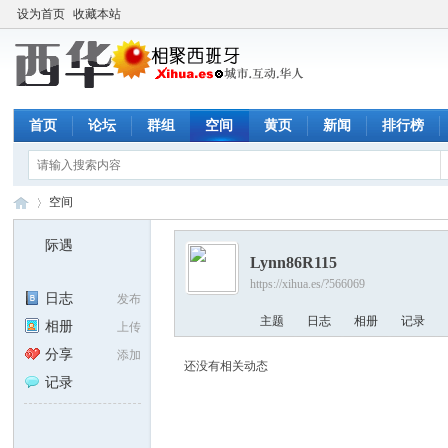
设为首页
收藏本站
首页
论坛
群组
空间
黄页
新闻
排行榜
空间
际遇
Lynn86R115
https://xihua.es/?566069
西
›
日志
发布
主题
日志
相册
记录
相册
上传
分享
添加
还没有相关动态
记录