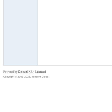
班
牙
Powered by
Discuz!
X3.4
Licensed
Copyright © 2001-2021, Tencent Cloud.
华