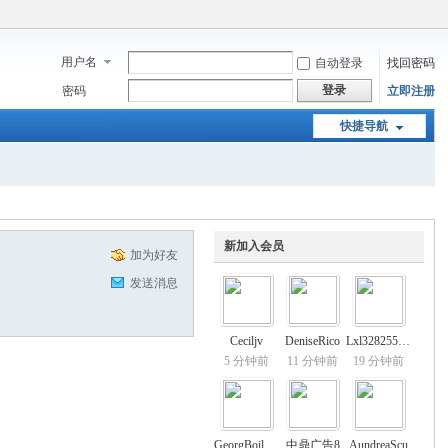
用户名
自动登录
找回密码
登录
密码
立即注册
快捷导航
新加入会员
加为好友
发送消息
Ceciljv
DeniseRico
Lxl328255739
5 分钟前
11 分钟前
19 分钟前
GeorgBoilype
中鼎广告8
AundreaScu