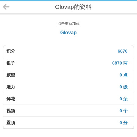
Glovap的资料
点击重新加载
Glovap
积分
6870
银子
6870 两
威望
0 点
魅力
0 级
鲜花
0 朵
视频
0 个
置顶
0 分