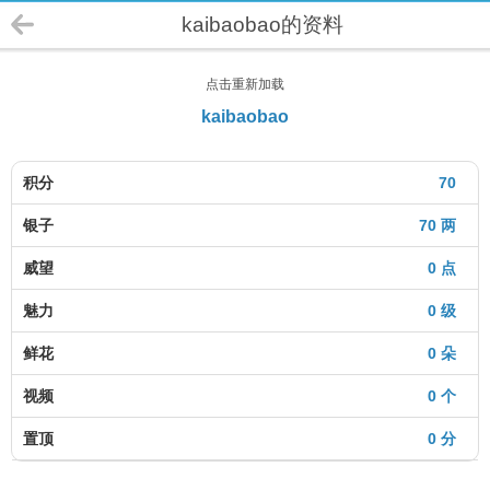
kaibaobao的资料
点击重新加载
kaibaobao
积分
70
银子
70 两
威望
0 点
魅力
0 级
鲜花
0 朵
视频
0 个
置顶
0 分