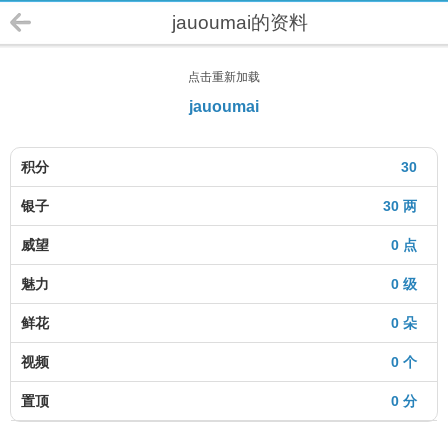
jauoumai的资料
点击重新加载
jauoumai
积分
30
银子
30 两
威望
0 点
魅力
0 级
鲜花
0 朵
视频
0 个
置顶
0 分