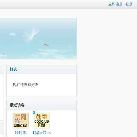
立即注册
登录
好友
现在还没有好友
最近访客
叶翔康
翻墙cc77.us