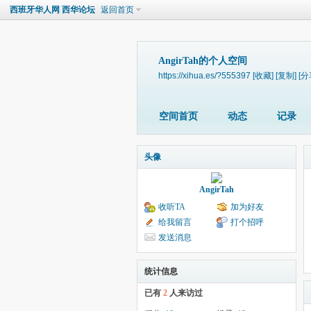
西班牙华人网 西华论坛
返回首页
AngirTah的个人空间
https://xihua.es/?555397
[收藏]
[复制]
[分
空间首页
动态
记录
头像
AngirTah
收听TA
加为好友
给我留言
打个招呼
发送消息
统计信息
已有
2
人来访过