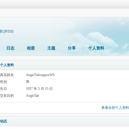
享]
[RSS]
日志
相册
主题
分享
个人资料
个人资料
真实姓名
AngirTubsoppoxWS
性别
男
生日
1957 年 5 月 15 日
交友目的
AngirTah
查看全部个人资料
动态