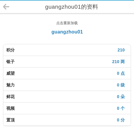
guangzhou01的资料
点击重新加载
guangzhou01
积分
210
银子
210 两
威望
0 点
魅力
0 级
鲜花
0 朵
视频
0 个
置顶
0 分