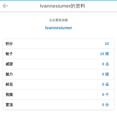
Ivannesiumer的资料
点击重新加载
Ivannesiumer
积分
10
银子
10 两
威望
0 点
魅力
0 级
鲜花
0 朵
视频
0 个
置顶
0 分