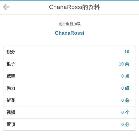
ChanaRossi的资料
点击重新加载
ChanaRossi
积分
10
银子
10 两
威望
0 点
魅力
0 级
鲜花
0 朵
视频
0 个
置顶
0 分