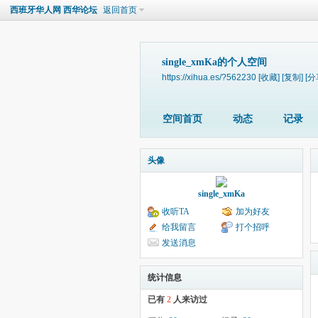
西班牙华人网 西华论坛
返回首页
single_xmKa的个人空间
https://xihua.es/?562230
[收藏]
[复制]
[分
空间首页
动态
记录
头像
single_xmKa
收听TA
加为好友
给我留言
打个招呼
发送消息
统计信息
已有
2
人来访过