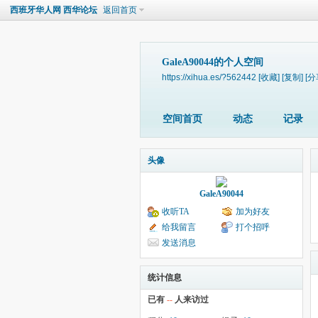
西班牙华人网 西华论坛
返回首页
GaleA90044的个人空间
https://xihua.es/?562442
[收藏]
[复制]
[分
空间首页
动态
记录
头像
GaleA90044
收听TA
加为好友
给我留言
打个招呼
发送消息
统计信息
已有
--
人来访过