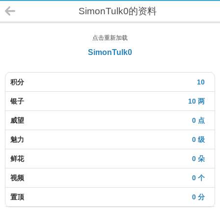
SimonTulk0的资料
点击重新加载
SimonTulk0
积分
10
银子
10 两
威望
0 点
魅力
0 级
鲜花
0 朵
视频
0 个
置顶
0 分