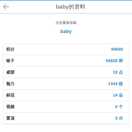
baby的资料
点击重新加载
baby
积分
94608
银子
94608 两
威望
19 点
魅力
1344 级
鲜花
14 朵
视频
0 个
置顶
0 分