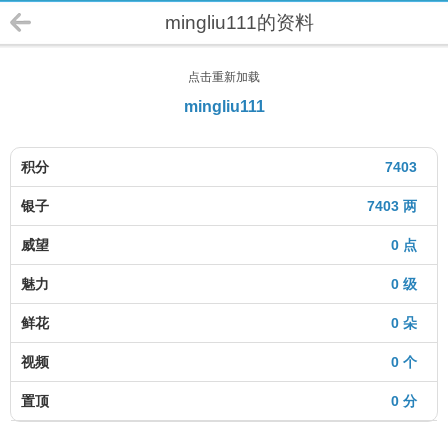
mingliu111的资料
点击重新加载
mingliu111
积分
7403
银子
7403 两
威望
0 点
魅力
0 级
鲜花
0 朵
视频
0 个
置顶
0 分