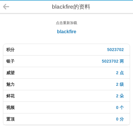
blackfire的资料
点击重新加载
blackfire
积分
5023702
银子
5023702 两
威望
2 点
魅力
2 级
鲜花
2 朵
视频
0 个
置顶
0 分